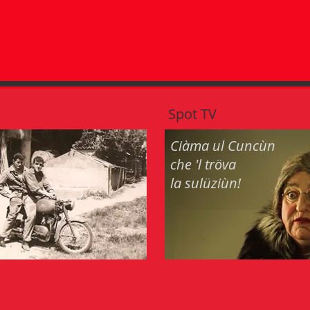
Spot TV
Ciàma ul Cuncùn
che 'l tröva
la sulüziùn!