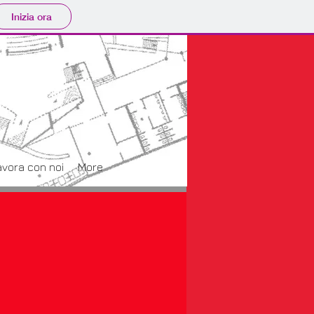
Inizia ora
avora con noi
More