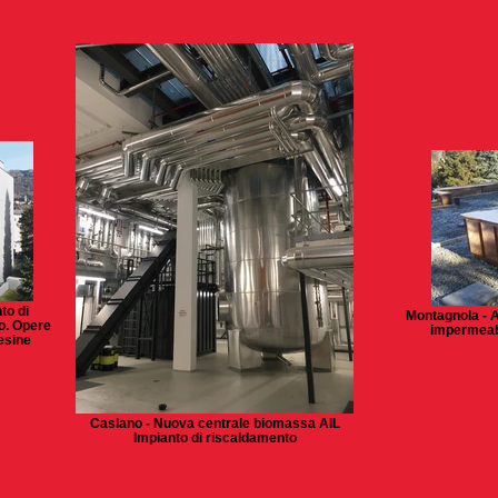
to di
Montagnola - A
o. Opere
impermeabi
esine
Caslano - Nuova centrale biomassa AIL
Impianto di riscaldamento